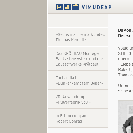
DuMont 
»Sechs mal Heimatkunde«
Deutsch
Thomas Kemnitz
Völlig u
Das KRÖLBAU Montage-
STILLGE
Baukastensystem und die
unermüd
Baustoffwerke Krölpalit
»Liebe 
Robert,
Thomas 
Fachartikel
»Bunkerkampf am Bober«
Unter
→
seine A
VR-Anwendung
»Pulverfabrik 360°«
In Erinnerung an
Robert Conrad