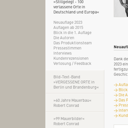
»Stillgelegt - 100
verlassene Orte in
Deutschland und Europa«
Neuauflage 2023
Auflagen ab 2015
Blick in die 1. Auflage
Die Autoren
Das Produktionsteam
Neuauf
Pressestimmen
Interviews
Kundenrezensionen
Dank de
Verlosung / Feedback
2023 ei
fertigzu
Geschic
Bild-Text-Band
»VERGESSENE ORTE in
→ Aufla
Berlin und Brandenburg«
→ Blick 
→ Die A
→ Das 
»60 Jahre Mauerbau«
→ Pres
Robert Conrad
→ Inter
→ Kund
»99 Mauerbilder«
Robert Conrad