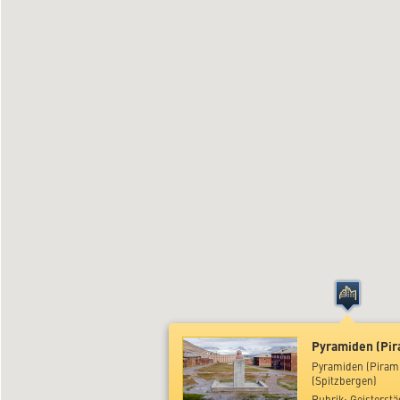
Pyramiden (Pirami
(Spitzbergen)
Rubrik: Geisterstä