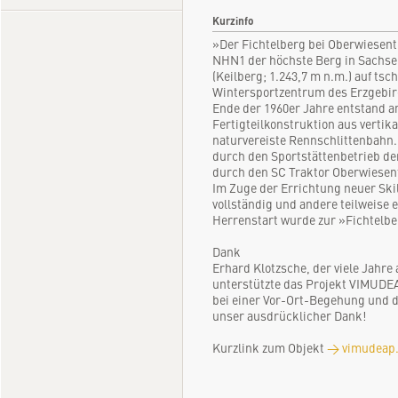
Kurzinfo
»Der Fichtelberg bei Oberwiesenth
NHN1 der höchste Berg in Sachse
(Keilberg; 1.243,7 m n.m.) auf tsc
Wintersportzentrum des Erzgebi
Ende der 1960er Jahre entstand a
Fertigteilkonstruktion aus vertik
naturvereiste Rennschlittenbahn.
durch den Sportstättenbetrieb de
durch den SC Traktor Oberwiesent
Im Zuge der Errichtung neuer Skil
vollständig und andere teilweise 
Herrenstart wurde zur »Fichtelb
Dank
Erhard Klotzsche, der viele Jahre 
unterstützte das Projekt VIMUD
bei einer Vor-Ort-Begehung und 
unser ausdrücklicher Dank!
Kurzlink zum Objekt
→ vimudeap.