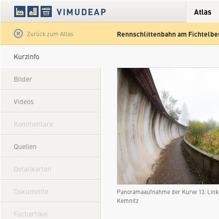
Atlas
Rennschlittenbahn am Fichtelbe
Satellit
Hybrid
Gelände
Straße
Zurück zum Atlas
Kurzinfo
Bilder
Videos
Kommentare
Quellen
Detailkarten
Dokumente
Panoramaaufnahme der Kurve 13. Link
Kemnitz
Fachartikel