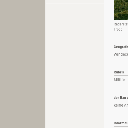
Radarsta
Kurzi
Tropp
Fachar
Kommen
Geografi
Windeck
Quel
Rubrik
Militär
der Bau 
keine A
Informat