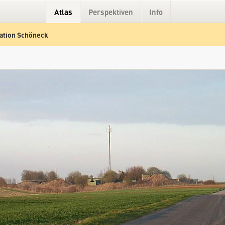
Atlas
Perspektiven
Info
ation Schöneck
Hybrid
Gelände
Straße
Radarstation Schöneck