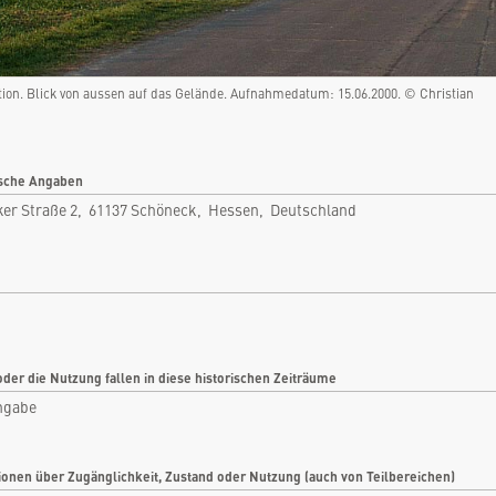
Schöneck, Hessen, Deutschland
Rubrik: Militär
tion. Blick von aussen auf das Gelände. Aufnahmedatum: 15.06.2000. © Christian
nfo
Bilder
tikel
Videos
tare
Dokumente
sche Angaben
er Straße 2, 61137 Schöneck, Hessen, Deutschland
len
Detailkarten
oder die Nutzung fallen in diese historischen Zeiträume
ngabe
ionen über Zugänglichkeit, Zustand oder Nutzung (auch von Teilbereichen)