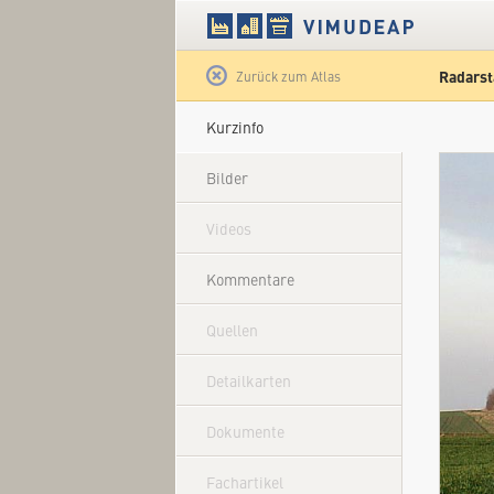
Radarst
Satellit
Zurück zum Atlas
Kurzinfo
Bilder
Videos
Kommentare
Quellen
Detailkarten
Dokumente
Fachartikel