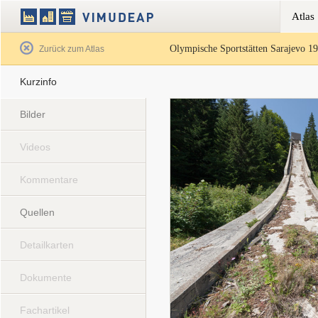
Atlas
Olympische Sportstätten Sarajevo 1
Satellit
Hybrid
Gelände
Straß
Zurück zum Atlas
Kurzinfo
Bilder
Videos
Kommentare
Quellen
Detailkarten
Dokumente
Fachartikel