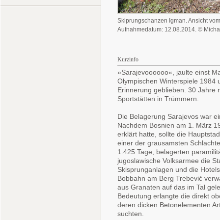
Skiprungschanzen Igman. Ansicht vom
Aufnahmedatum: 12.08.2014. © Micha
Kurzinfo
»Sarajevoooooo«, jaulte einst M
Olympischen Winterspiele 1984 un
Erinnerung geblieben. 30 Jahre 
Sportstätten in Trümmern.
Die Belagerung Sarajevos war ei
Nachdem Bosnien am 1. März 19
erklärt hatte, sollte die Hauptst
einer der grausamsten Schlachte
1.425 Tage, belagerten paramili
jugoslawische Volksarmee die St
Skisprunganlagen und die Hotel
Bobbahn am Berg Trebević verwa
aus Granaten auf das im Tal ge
Bedeutung erlangte die direkt o
deren dicken Betonelementen Art
suchten.