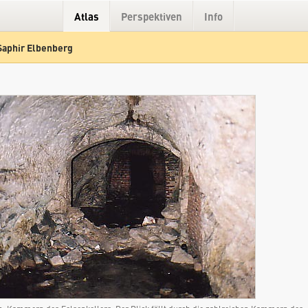
Atlas
Perspektiven
Info
Saphir Elbenberg
Hybrid
Gelände
Straße
Objekt Saphir Elbenberg