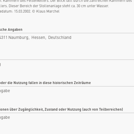
 Kammern des Felsenkellers. Der Blick fällt durch die zahlreichen Kammern des
Naumburg, Hessen, Deutschland
lers. Dieser Bereich der Stollenanlage steht ca. 30 cm unter Wasser.
Rubrik: Rüstung
datum: 15.03.2002. © Klaus Marchel
nfo
Bilder
sche Angaben
tikel
Videos
4311 Naumburg, Hessen, Deutschland
tare
Dokumente
len
Detailkarten
g
oder die Nutzung fallen in diese historischen Zeiträume
ngabe
ionen über Zugänglichkeit, Zustand oder Nutzung (auch von Teilbereichen)
ngabe