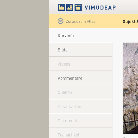
Objekt 
Satellit
Zurück zum Atlas
Kurzinfo
Bilder
Videos
Kommentare
Quellen
Detailkarten
Dokumente
Fachartikel