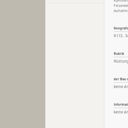
Kammern.
Felsenkel
Aufnahme
Kurzi
Geografi
Fachar
K113, 3
Kommen
Rubrik
Quel
Rüstun
der Bau 
keine A
Informat
keine A