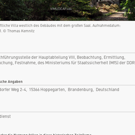
Hoppegarten, Brandenburg, Deutschland
Rubrik: Geheimdienst
ftliche Villa westlich des Gebäudes mit dem großen Saal. Aufnahmedatum:
nfo
Bilder
01. © Thomas Kemnitz
tikel
Videos
tare
Dokumente
hführungsstelle der Hauptabteilung VIII, Beobachtung, Ermittlung,
len
Detailkarten
chung, Festnahme, des Ministeriums für Staatssicherheit (MfS) der DDR
sche Angaben
dorfer Weg 2-4, 15366 Hoppegarten, Brandenburg, Deutschland
dienst