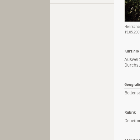
Herrscha
Kurzi
15.05.20
Fachar
Kommen
Kurzinfo
Ausweic
Quel
Durchsu
Geografi
Bollens
Rubrik
Geheim