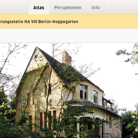
Atlas
Perspektiven
Info
rungsstelle HA VIII Berlin-Hoppegarten
Hybrid
Gelände
Straße
MfS Führungsstelle HA VIII Berlin-Hoppegarten