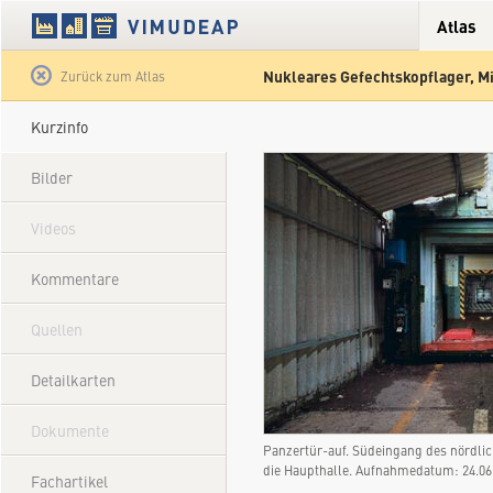
Atlas
Nukleares Gefechtskopflager, M
Satellit
Hybrid
Gelände
Straße
Zurück zum Atlas
Kurzinfo
Bilder
Videos
Kommentare
Quellen
Detailkarten
Dokumente
Panzertür-auf. Südeingang des nördlic
die Haupthalle. Aufnahmedatum: 24.0
Fachartikel