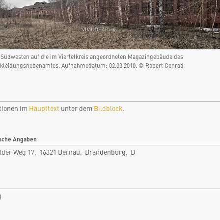
Bernau, Brandenburg, D
Rubrik: Rüstung
nfo
Bilder
n Südwesten auf die im Viertelkreis angeordneten Magazingebäude des
tikel
Videos
kleidungsnebenamtes. Aufnahmedatum: 02.03.2010. © Robert Conrad
tare
Dokumente
len
Detailkarten
tionen im
Haupttext
unter dem
Bildblock
.
sche Angaben
lder Weg 17, 16321 Bernau, Brandenburg, D
g