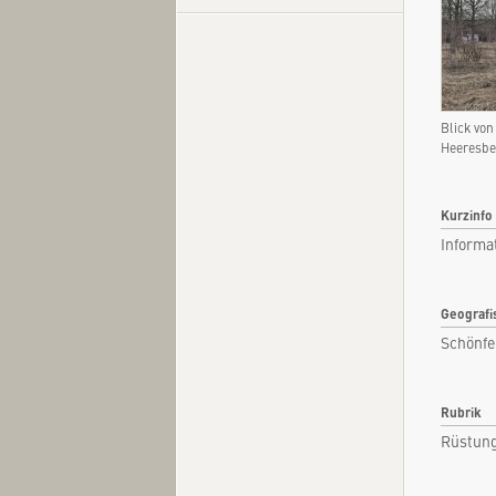
Kurzi
Blick vo
Fachar
Heeresbe
Kommen
Quel
Kurzinfo
Informa
Geografi
Schönfe
Rubrik
Rüstun