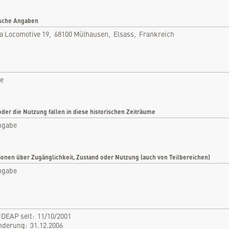
Mülhausen, Elsass, Frankreich
Rubrik: Industrie
sche Angaben
la Locomotive 19, 68100 Mülhausen, Elsass, Frankreich
nfo
Bilder
tikel
Videos
ie
tare
Dokumente
len
Detailkarten
oder die Nutzung fallen in diese historischen Zeiträume
ngabe
ionen über Zugänglichkeit, Zustand oder Nutzung (auch von Teilbereichen)
ngabe
DEAP seit: 11/10/2001
Änderung: 31.12.2006