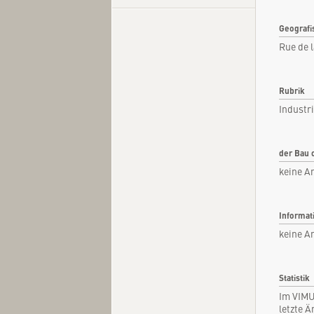
Geografi
Rue de 
Kurzi
Fachar
Rubrik
Industr
Kommen
Quel
der Bau 
keine A
Informat
keine A
Statistik
Im VIMU
letzte 