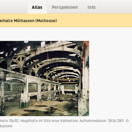
Atlas
Perspektiven
Info
eihalle Mülhausen (Mulhouse)
Hybrid
Gelände
Straße
halle 106/02. Haupthalle im Stile einer Kathedrale. Aufnahmedatum: 28.04.2001. ©
ibastone
Giessereihalle Mülhausen (Mulhouse)