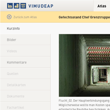
Atlas
Gefechtsstand Chef Grenztruppe
Satellit
Hybrid
Gelände
Straße
Zurück zum Atlas
Kurzinfo
Bilder
Videos
Kommentare
Quellen
Detailkarten
Dokumente
Flucht_02. Der Hauptverbindungsgang 
Möglicherweise wollte man Kosten spa
Fachartikel
erforderliche Bauhöhe beschränken. 