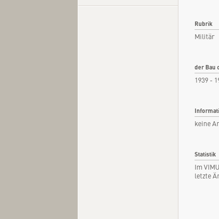
Rubrik
Militär
Kurzi
Fachar
der Bau 
Kommen
1939 - 1
Quel
Informat
keine A
Statistik
Im VIMU
letzte 