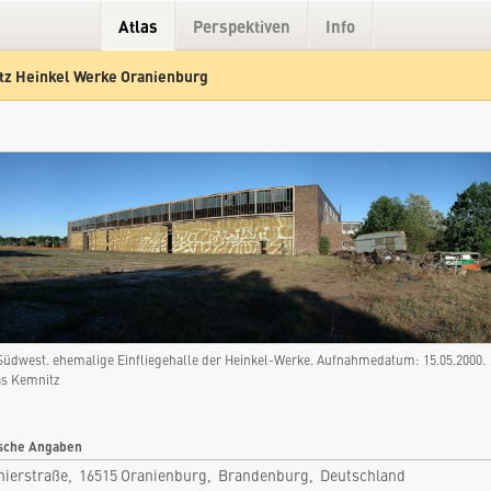
Atlas
Perspektiven
Info
tz Heinkel Werke Oranienburg
Hybrid
Gelände
Straße
Südwest. ehemalige Einfliegehalle der Heinkel-Werke. Aufnahmedatum: 15.05.2000.
s Kemnitz
sche Angaben
nierstraße, 16515 Oranienburg, Brandenburg, Deutschland
Flugplatz Heinkel Werke Oranienburg