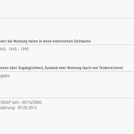
Oranienburg, Brandenburg, Deutschland
Rubrik: Militär
nfo
Bilder
tikel
Videos
oder die Nutzung fallen in diese historischen Zeiträume
tare
Dokumente
945, 1945 - 1990
len
Detailkarten
ionen über Zugänglichkeit, Zustand oder Nutzung (auch von Teilbereichen)
ngabe
DEAP seit: 05/16/2000
Änderung: 09.05.2014