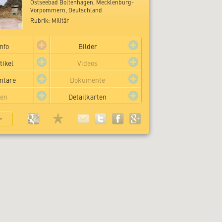
Ostseebad Boltenhagen, Mecklenburg-
Vorpommern, Deutschland
Rubrik: Militär
nfo
Bilder
tikel
Videos
tare
Dokumente
len
Detailkarten