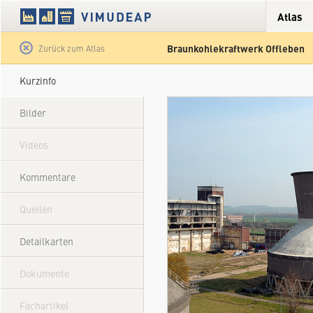
Atlas
Braunkohlekraftwerk Offleben
Satellit
Hybrid
Gelände
Straße
Zurück zum Atlas
Kurzinfo
Bilder
Videos
Kommentare
Quellen
Detailkarten
Dokumente
Fachartikel