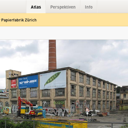
Atlas
Perspektiven
Info
 Papierfabrik Zürich
Hybrid
Gelände
Straße
Zürcher Papierfabrik Zürich