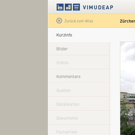
Zürcher
Satellit
Zurück zum Atlas
Kurzinfo
Bilder
Videos
Kommentare
Quellen
Detailkarten
Dokumente
Fachartikel