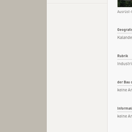
Ausrüst-
Kurzi
Geografi
Kalande
Fachar
Kommen
Rubrik
Quel
Industr
der Bau 
keine A
Informat
keine A