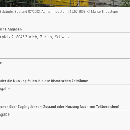
Zürich, Zürich, Schweiz
Rubrik: Industrie
Gebäude. Zustand 07/2003. Aufnahmedatum: 15.07.2003. © Marco Tribastone
nfo
Bilder
sche Angaben
rplatz 9, 8045 Zürich, Zürich, Schweiz
tikel
Videos
tare
Dokumente
len
Detailkarten
ie
oder die Nutzung fallen in diese historischen Zeiträume
ngabe
ionen über Zugänglichkeit, Zustand oder Nutzung (auch von Teilbereichen)
ngabe