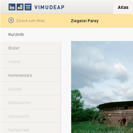
Atlas
Ziegelei Parey
Satellit
Hybrid
Gelände
Straße
Zurück zum Atlas
Kurzinfo
Bilder
Videos
Kommentare
Quellen
Detailkarten
Dokumente
Fachartikel