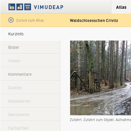
Atlas
Waldschloesschen Crivitz
Satellit
Hybrid
Gelände
Straße
Zurück zum Atlas
Kurzinfo
Bilder
Videos
Kommentare
Quellen
Detailkarten
Dokumente
Zufahrt. Zufahrt zum Objekt. Aufnahm
Fachartikel