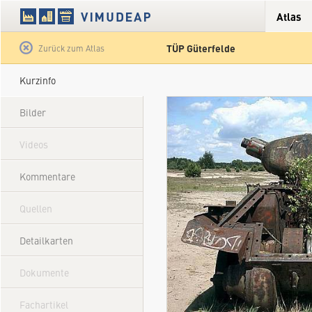
Atlas
TÜP Güterfelde
Satellit
Hybrid
Gelände
Straße
Zurück zum Atlas
Kurzinfo
Bilder
Videos
Kommentare
Quellen
Detailkarten
Dokumente
Fachartikel