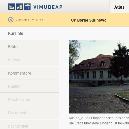
Atlas
TÜP Borne Sulinowo
Satellit
Hybrid
Gelände
Straße
Zurück zum Atlas
Kurzinfo
Bilder
Videos
Kommentare
Quellen
Detailkarten
Dokumente
Kasino_2. Das Eingangsportal des ehe
Die Etage über dem Eingang ist bewo
Fachartikel