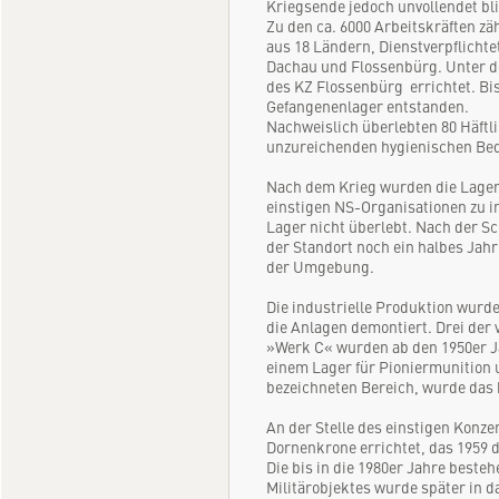
Kriegsende jedoch unvollendet bl
Zu den ca. 6000 Arbeitskräften z
aus 18 Ländern, Dienstverpflicht
Dachau und Flossenbürg. Unter 
des KZ Flossenbürg errichtet. Bi
Gefangenenlager entstanden.
Nachweislich überlebten 80 Häftli
unzureichenden hygienischen Bed
Nach dem Krieg wurden die Lager 
einstigen NS-Organisationen zu i
Lager nicht überlebt. Nach der Sc
der Standort noch ein halbes Jah
der Umgebung.
Die industrielle Produktion wur
die Anlagen demontiert. Drei der
»Werk C« wurden ab den 1950er J
einem Lager für Pioniermunition 
bezeichneten Bereich, wurde das h
An der Stelle des einstigen Konze
Dornenkrone errichtet, das 1959 
Die bis in die 1980er Jahre best
Militärobjektes wurde später in 