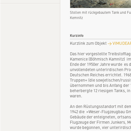
Stollen mit rückgebautem Tank und 
Kemnitz
Kurzinfo
Kurzlink zum Objekt
→ VIMUDEAP.
Das hier vorgestellte Treibstoffla
Kamenice (Böhmisch Kamnitz) im »
Ende der 1950er Jahre wurde es 
unvollendeten unterirdischen Pro
Deutschen Reiches errichtet. 196
Truppen« (die sowjetischen/russis
übernommen und bis Anfang der 1
beherbergte 12 riesigen Tanks, in d
waren.
An den Rüstungsstandort mit dem
1942 die »Weser-Flugzeugbau Gm
Gebäude der enteigneten, ortsansä
Flugzeuge der Firmen Junkers, M
wurde begonnen, vier unterirdisc