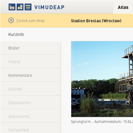
Atlas
Stadion Breslau (Wrocław)
Satellit
Hybrid
Gelände
Straße
Zurück zum Atlas
Kurzinfo
Bilder
Videos
Kommentare
Quellen
Detailkarten
Dokumente
Sprungturm. . Aufnahmedatum: 15.04.
Fachartikel