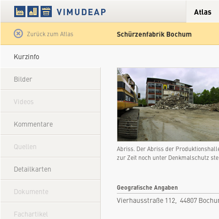
Atlas
Schürzenfabrik Bochum
Satellit
Hybrid
Gelände
Straße
Zurück zum Atlas
Kurzinfo
Bilder
Videos
Kommentare
Quellen
Abriss. Der Abriss der Produktionshal
zur Zeit noch unter Denkmalschutz st
Detailkarten
Geografische Angaben
Dokumente
Vierhausstraße 112, 44807 Boch
Fachartikel