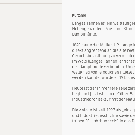
Kurzinfo
Langes Tannen ist ein weitläufige
Nebengebäuden, Museum, Stumpf
Dampfmühle.
1840 baute der Müller J.P. Lange 
direkt angrenzend an die alte r
Geruchsbelästigung zu vermeiden
im Wald (Langes Tannen) erricht
der Dampfmühle verbunden. Um zu
Weltkrieg von feindlichen Flugze
werden konnte, wurde er 1943 ge
Heute ist der in mehrere Teile ze
liegt dort jetzt wie ein gefällte
Industriearchitektur mit der Natu
Die Anlage ist seit 1997 als „ein
und Industriegeschichte sowie de
frühen 20. Jahrhunderts“ in das