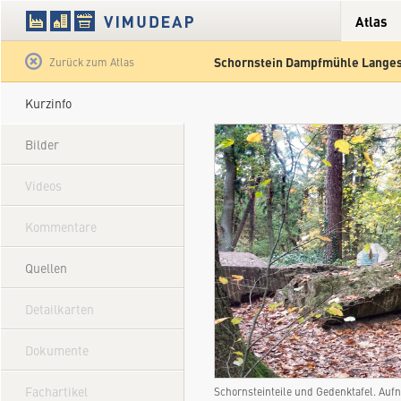
Atlas
Schornstein Dampfmühle Lange
Satellit
Hybrid
Gelände
Straße
Zurück zum Atlas
Kurzinfo
Bilder
Videos
Kommentare
Quellen
Detailkarten
Dokumente
Fachartikel
Schornsteinteile und Gedenktafel. Au