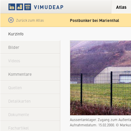
Atlas
Postbunker bei Marienthal
Satellit
Hybrid
Gelände
Straße
Zurück zum Atlas
Kurzinfo
Bilder
Videos
Kommentare
Quellen
Detailkarten
Dokumente
Aussentanklager. Zugang zum Außentan
Aufnahmedatum: 15.02.2000. © Marku
Fachartikel