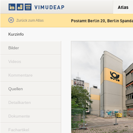
Atlas
Postamt Berlin 20, Berlin Spand
Satellit
Hybrid
Gelände
Straß
Zurück zum Atlas
Kurzinfo
Bilder
Videos
Kommentare
Quellen
Detailkarten
Dokumente
Fachartikel