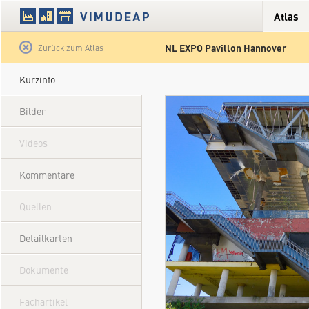
Atlas
NL EXPO Pavillon Hannover
Satellit
Hybrid
Gelände
Straße
Zurück zum Atlas
Kurzinfo
Bilder
Videos
Kommentare
Quellen
Detailkarten
Dokumente
Fachartikel