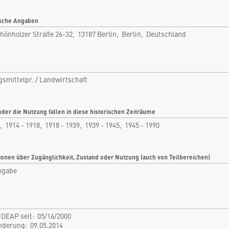
Berlin, Berlin, Deutschland
Rubrik: Nahrungsmittelpr. /
sche Angaben
Landwirtschaft
hönholzer Straße 26-32, 13187 Berlin, Berlin, Deutschland
nfo
Bilder
tikel
Videos
smittelpr. / Landwirtschaft
tare
Dokumente
len
Detailkarten
oder die Nutzung fallen in diese historischen Zeiträume
, 1914 - 1918, 1918 - 1939, 1939 - 1945, 1945 - 1990
ionen über Zugänglichkeit, Zustand oder Nutzung (auch von Teilbereichen)
ngabe
DEAP seit: 05/16/2000
Änderung: 09.05.2014