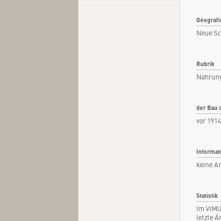
Geografi
Neue Sc
Kurzi
Fachar
Rubrik
Nahrung
Kommen
Quel
der Bau 
vor 1914
Informat
keine A
Statistik
Im VIMU
letzte 