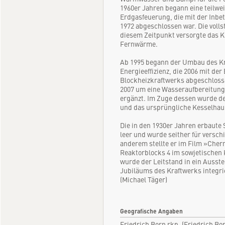
1960er Jahren begann eine teilwe
Erdgasfeuerung, die mit der Inbe
1972 abgeschlossen war. Die volls
diesem Zeitpunkt versorgte das K
Fernwärme.
Ab 1995 begann der Umbau des Kr
Energieeffizienz, die 2006 mit de
Blockheizkraftwerks abgeschloss
2007 um eine Wasseraufbereitung
ergänzt. Im Zuge dessen wurde der
und das ursprüngliche Kesselhaus
Die in den 1930er Jahren erbaute
leer und wurde seither für versc
anderem stellte er im Film »Cher
Reaktorblocks 4 im sowjetischen 
wurde der Leitstand in ein Ausste
Jubiläums des Kraftwerks integri
(Michael Täger)
Geografische Angaben
Friedrich Born rkp. (Friedrich Bo