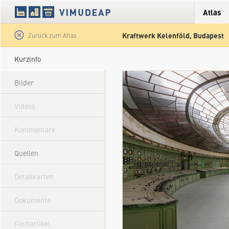
Atlas
Kraftwerk Kelenföld, Budapest
Satellit
Hybrid
Gelände
Straße
Zurück zum Atlas
Kurzinfo
Bilder
Videos
Kommentare
Quellen
Detailkarten
Dokumente
Fachartikel