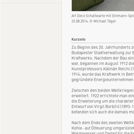
Art Deco Schaltwarte mit Einmann-Spli
22.08.2014. © Michael Täger
Kurzinfo
Zu Beginn des 20. Jahrhunderts z
Budapester Stadtverwaltung zur E
Kraftwerks. Nachdem der Bau ein
war, begannen im August 1912 die
Kunstprofessors Kálmán Reichl (1
1914, wurde das Kraftwerk in Bet
gegründete Energieunternehmen 
Zwischen den beiden Weltkriegen
erweitert. 1922 errichtete man ei
die Erweiterung um die charakter
Entwurf von Virgil Borbíró (1893
befanden sich auch die damals m
Nach dem Ende des zweiten Weltk
Kohle- auf Ölfeuerung umgerüstet
Warmwasser und Dampf für die F