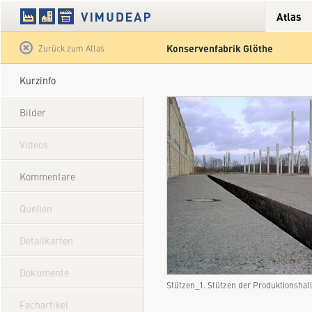
Atlas
Konservenfabrik Glöthe
Satellit
Hybrid
Gelände
Straße
Zurück zum Atlas
Kurzinfo
Bilder
Videos
Kommentare
Quellen
Detailkarten
Dokumente
Stützen_1. Stützen der Produktionsha
Fachartikel