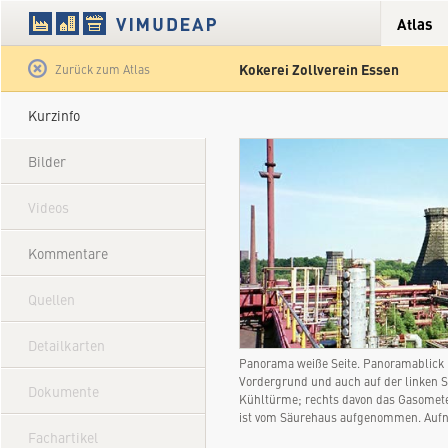
Atlas
Kokerei Zollverein Essen
Satellit
Hybrid
Gelände
Straße
Zurück zum Atlas
Kurzinfo
Bilder
Videos
Kommentare
Quellen
Detailkarten
Panorama weiße Seite. Panoramablick ü
Vordergrund und auch auf der linken S
Dokumente
Kühltürme; rechts davon das Gasomete
ist vom Säurehaus aufgenommen. Aufn
Fachartikel