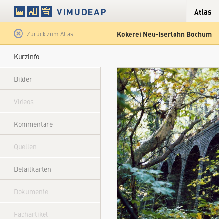
Atlas
Kokerei Neu-Iserlohn Bochum
Satellit
Hybrid
Gelände
Straße
Zurück zum Atlas
Kurzinfo
Bilder
Videos
Kommentare
Quellen
Detailkarten
Dokumente
Fachartikel