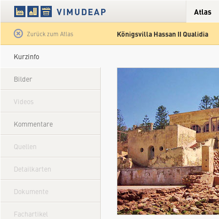
Atlas
Königsvilla Hassan II Qualidia
Satellit
Hybrid
Gelände
Straße
Zurück zum Atlas
Kurzinfo
Bilder
Videos
Kommentare
Quellen
Detailkarten
Dokumente
Fachartikel