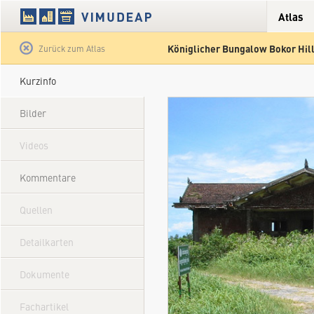
Atlas
Königlicher Bungalow Bokor Hil
Satellit
Hybrid
Gelände
Straße
Zurück zum Atlas
Kurzinfo
Bilder
Videos
Kommentare
Quellen
Detailkarten
Dokumente
Fachartikel