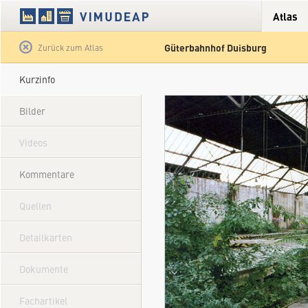
Atlas
Güterbahnhof Duisburg
Satellit
Hybrid
Gelände
Straße
Zurück zum Atlas
Kurzinfo
Bilder
Videos
Kommentare
Quellen
Detailkarten
Dokumente
Fachartikel