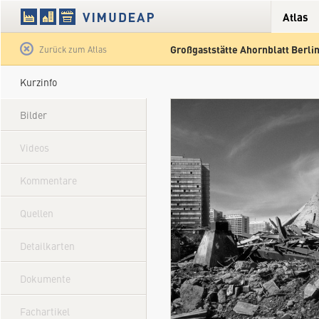
Atlas
Großgaststätte Ahornblatt Berli
Satellit
Hybrid
Gelände
Straße
Zurück zum Atlas
Kurzinfo
Bilder
Videos
Kommentare
Quellen
Detailkarten
Dokumente
Fachartikel