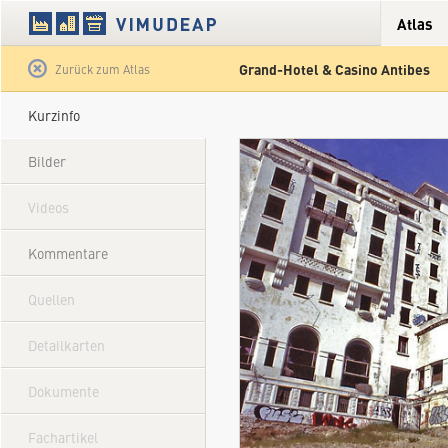
Atlas
Grand-Hotel & Casino Antibes
Satellit
Hybrid
Gelände
Straße
Zurück zum Atlas
Kurzinfo
Bilder
Videos
Kommentare
Quellen
Detailkarten
Dokumente
Fachartikel