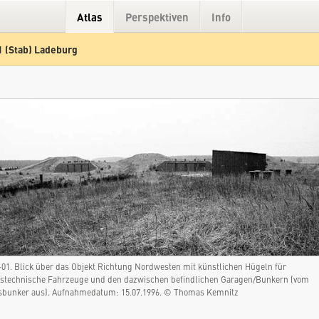
Atlas
Perspektiven
Info
 (Stab) Ladeburg
Hybrid
Gelände
Straße
-01. Blick über das Objekt Richtung Nordwesten mit künstlichen Hügeln für
technische Fahrzeuge und den dazwischen befindlichen Garagen/Bunkern (vom
bunker aus). Aufnahmedatum: 15.07.1996. © Thomas Kemnitz
FRBr-41 (Stab) Ladeburg