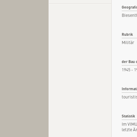
Geografi
Biesent
Kurzi
Rubrik
Fachar
Militär
Kommen
Quel
der Bau 
1945 - 1
Informat
touristi
Statistik
Im VIMU
letzte 