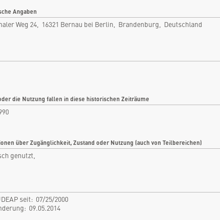
Bernau bei Berlin, Brandenburg,
Deutschland
sche Angaben
Rubrik: Militär
haler Weg 24, 16321 Bernau bei Berlin, Brandenburg, Deutschland
nfo
Bilder
tikel
Videos
tare
Dokumente
len
Detailkarten
oder die Nutzung fallen in diese historischen Zeiträume
990
ionen über Zugänglichkeit, Zustand oder Nutzung (auch von Teilbereichen)
sch genutzt,
DEAP seit: 07/25/2000
Änderung: 09.05.2014