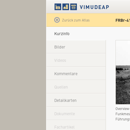
FRBr-41
Satellit
Zurück zum Atlas
Kurzinfo
Bilder
Videos
Kommentare
Quellen
Detailkarten
Overview
Dokumente
Funkmess
Führungs
Fachartikel