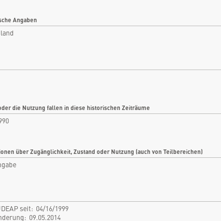
Deutschland
Rubrik: Militär
sche Angaben
land
nfo
Bilder
tikel
Videos
tare
Dokumente
len
Detailkarten
oder die Nutzung fallen in diese historischen Zeiträume
990
ionen über Zugänglichkeit, Zustand oder Nutzung (auch von Teilbereichen)
ngabe
DEAP seit: 04/16/1999
Änderung: 09.05.2014