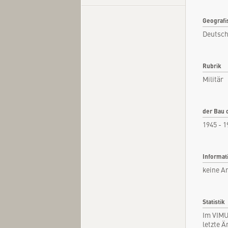
Geografi
Deutsch
Kurzi
Fachar
Rubrik
Militär
Kommen
Quel
der Bau 
1945 - 1
Informat
keine A
Statistik
Im VIMU
letzte 