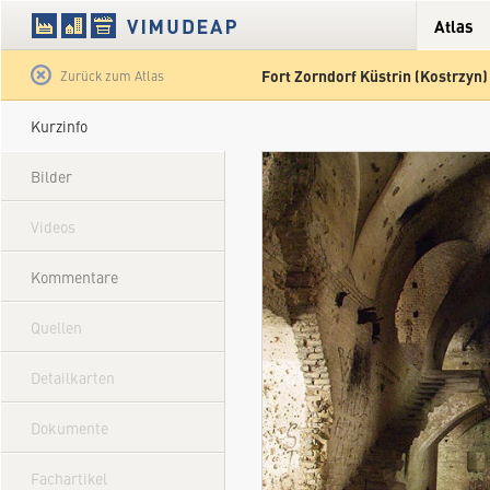
Atlas
Fort Zorndorf Küstrin (Kostrzyn)
Satellit
Hybrid
Gelände
Straße
Zurück zum Atlas
Kurzinfo
Bilder
Videos
Kommentare
Quellen
Detailkarten
Dokumente
Fachartikel