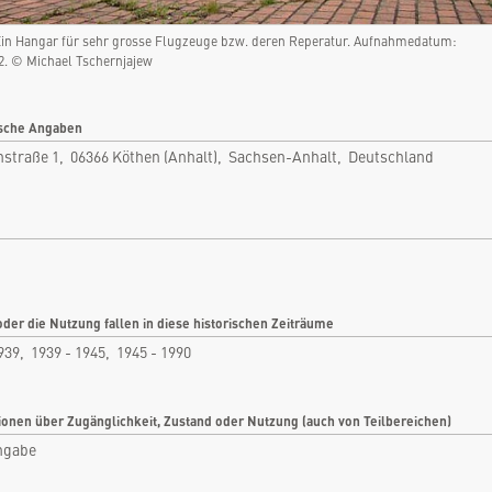
Köthen (Anhalt), Sachsen-Anhalt,
Deutschland
Ein Hangar für sehr grosse Flugzeuge bzw. deren Reperatur. Aufnahmedatum:
Rubrik: Militär
02. © Michael Tschernjajew
nfo
Bilder
sche Angaben
tikel
Videos
nstraße 1, 06366 Köthen (Anhalt), Sachsen-Anhalt, Deutschland
tare
Dokumente
len
Detailkarten
oder die Nutzung fallen in diese historischen Zeiträume
939, 1939 - 1945, 1945 - 1990
ionen über Zugänglichkeit, Zustand oder Nutzung (auch von Teilbereichen)
ngabe