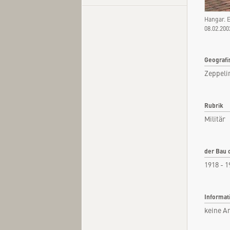
Hangar. 
08.02.20
Kurzi
Geografi
Fachar
Zeppeli
Kommen
Quel
Rubrik
Militär
der Bau 
1918 - 1
Informat
keine A