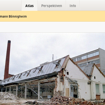
Atlas
Perspektiven
Info
Amann Bönnigheim
Hybrid
Gelände
Straße
Firma Amann Bönnigheim