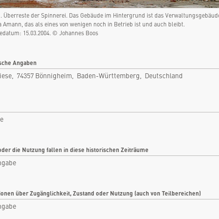
Bönnigheim, Baden-Württemberg,
Deutschland
i. Überreste der Spinnerei. Das Gebäude im Hintergrund ist das Verwaltungsgebäud
Rubrik: Industrie
 Amann, das als eines von wenigen noch in Betrieb ist und auch bleibt.
datum: 15.03.2004. © Johannes Boos
nfo
Bilder
tikel
Videos
sche Angaben
iese, 74357 Bönnigheim, Baden-Württemberg, Deutschland
tare
Dokumente
len
Detailkarten
ie
oder die Nutzung fallen in diese historischen Zeiträume
ngabe
ionen über Zugänglichkeit, Zustand oder Nutzung (auch von Teilbereichen)
ngabe