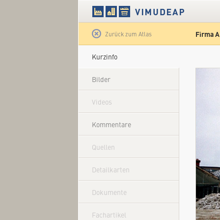
Firma 
Satellit
Zurück zum Atlas
Kurzinfo
Bilder
Videos
Kommentare
Quellen
Detailkarten
Dokumente
Fachartikel