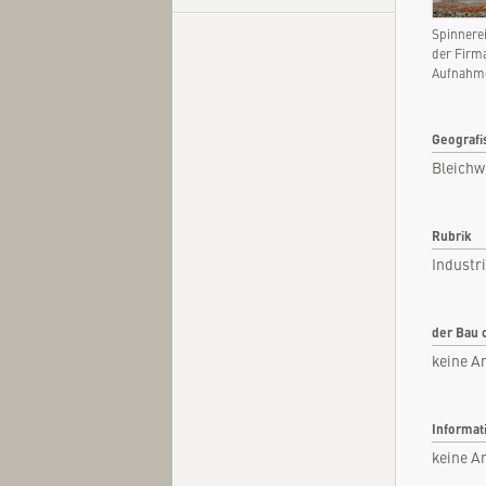
Spinnere
der Firma
Aufnahme
Kurzi
Fachar
Geografi
Bleichw
Kommen
Quel
Rubrik
Industr
der Bau 
keine A
Informat
keine A