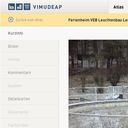
Atlas
Ferienheim VEB Leuchtenbau Le
Satellit
Hybrid
Gelände
Straße
Zurück zum Atlas
Kurzinfo
Bilder
Videos
Kommentare
Quellen
Detailkarten
Dokumente
Fachartikel