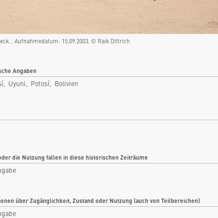
Uyuni, Potosí, Bolivien
Rubrik: Verkehr
eck. . Aufnahmedatum: 15.09.2003. © Raik Dittrich
nfo
Bilder
tikel
Videos
sche Angaben
tare
Dokumente
í, Uyuni, Potosí, Bolivien
len
Detailkarten
oder die Nutzung fallen in diese historischen Zeiträume
ngabe
ionen über Zugänglichkeit, Zustand oder Nutzung (auch von Teilbereichen)
ngabe