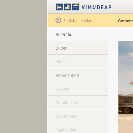
Cemente
Satellit
Zurück zum Atlas
Kurzinfo
Bilder
Videos
Kommentare
Quellen
Detailkarten
Dokumente
Fachartikel