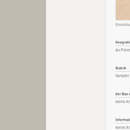
Einzelstu
Kurzi
Fachar
Geografi
Kommen
Av Potos
Quel
Rubrik
Verkehr
der Bau 
keine A
Informat
keine A