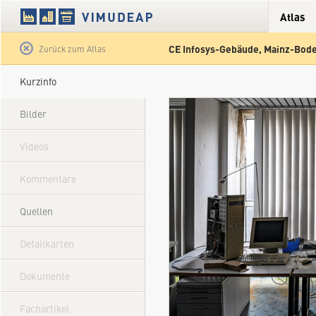
Atlas
CE Infosys-Gebäude, Mainz-Bod
Satellit
Hybrid
Gelände
Straße
Zurück zum Atlas
Kurzinfo
Bilder
Videos
Kommentare
Quellen
Detailkarten
Dokumente
Fachartikel