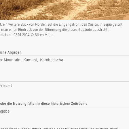
Bokor Mountain, Kampot, Kambodscha
Rubrik: Sport / Freizeit
t. ein weitere Blick von Norden auf die Eingangsfront des Casios. In Sepia getont
nfo
Bilder
man einen Eindruck von der Stimmung die dieses Gebäude ausstrahlt.
datum: 02.01.2004. © Sören Mund
tikel
Videos
tare
Dokumente
sche Angaben
len
Detailkarten
or Mountain, Kampot, Kambodscha
Freizeit
oder die Nutzung fallen in diese historischen Zeiträume
ngabe
ionen über Zugänglichkeit, Zustand oder Nutzung (auch von Teilbereichen)