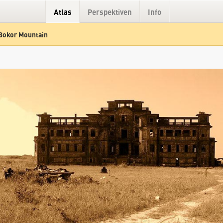
Atlas
Perspektiven
Info
Bokor Mountain
Hybrid
Gelände
Straße
Casino Bokor Mountain