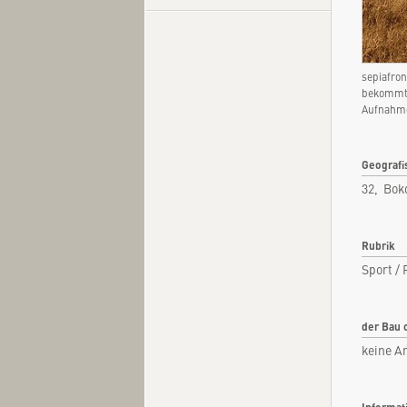
sepiafron
Kurzi
bekommt 
Aufnahme
Fachar
Kommen
Geografi
Quel
32, Bok
Rubrik
Sport / 
der Bau 
keine A
Informat