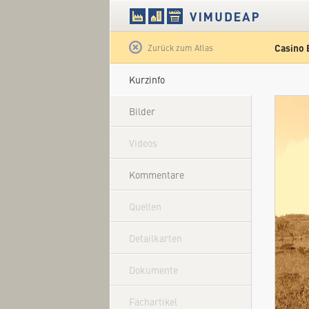
Casino 
Satellit
Zurück zum Atlas
Kurzinfo
Bilder
Videos
Kommentare
Quellen
Detailkarten
Dokumente
Fachartikel