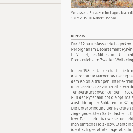
Verlassene Baracken im Lagerabschnit
13.09.2015. © Robert Conrad
Kurzinfo
Der 612 ha umfassende Lagerkomp
Perpignan im Departement Pyréné
Le Vernet, Les Milles und Récébé
Frankreichs im Zweiten Weltkrieg
In den 1930er Jahren hatte die fr
die Bahnlinie Narbonne-Perpignan
dem Kolonialtruppen unter extre
überseeeinsätze vorbereitet werde
Temperaturschwankungen, Trocke
Fuß der Pyrenäen bot die optimal
Ausbildung der Soldaten für Kämpf
Die Unterbringung der Rekruten e
ziegelgedeckten Satteldächern. 
bzw. Faserbetonbauweise ausgefü
man einfache Holz- bzw. Stahlbi
identisch gestaltete Lagerabschnitt