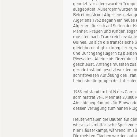
genutzt, vor allem wurden Truppen
Camp de Rivesa
ausgebildet. Außerdem wurden hier
Rivesaltes, Langu
Befreiungsfront Algeriens gefang
Pyrénées, Frankre
Algeriens 1962 begann ein neues K
Algerier, die sich auf Seiten der 
Rubrik: Polizei / J
Männer, Frauen und Kinder, sogen
mussten nach Frankreich evakuie
Kurzinfo
Guinea. Da sich die französische 
gleichberechtigt zu integrieren, 
Fachartikel
und Durchgangslagern zu bleiben.
Rivesaltes. Alleine bis Dezember
Kommentare
Do
geschleust. Anfangs mussten zusät
gerade instand gesetzt wurden un
Quellen
Det
schrittweisen Auflösung des Trans
Lebensbedingungen der Internier
1985 entstand im Ilot N des Camp 
administrative«. Mehr als 20.000
Abschiebegefängnis für Einwander
dessen Verlegung zum nahen Flug
Heute verfallen die Bauten auf d
wie vor als militärische Sperrzone
hier Häuserkampf, während im süd
Die meisten Flächen wurden aufge