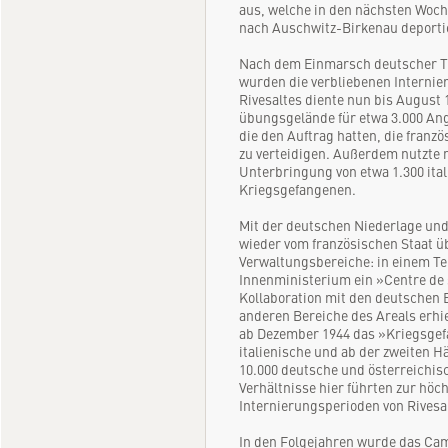
aus, welche in den nächsten Woch
nach Auschwitz-Birkenau deporti
Nach dem Einmarsch deutscher T
wurden die verbliebenen Internie
Rivesaltes diente nun bis August
übungsgelände für etwa 3.000 An
die den Auftrag hatten, die franzö
zu verteidigen. Außerdem nutzte 
Unterbringung von etwa 1.300 ita
Kriegsgefangenen.
Mit der deutschen Niederlage un
wieder vom französischen Staat 
Verwaltungsbereiche: in einem Teil
Innenministerium ein »Centre de s
Kollaboration mit den deutschen 
anderen Bereiche des Areals erhie
ab Dezember 1944 das »Kriegsgef
italienische und ab der zweiten Hä
10.000 deutsche und österreichis
Verhältnisse hier führten zur höch
Internierungsperioden von Rivesa
In den Folgejahren wurde das Camp