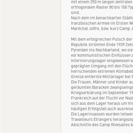
mit einem 250 m langen zentralen
orthogonalen Raster 80 bis 100 T
sind.
Nach dem im benachbarten Städtc
französischen Armee im Ersten W
Maréchal Joffre, bzw. kurz Camp J
Mit dem erfolgreichen Putsch der
Republik strömten Ende 1939 Zeh
Pyrenäen ins Nachbarland, wo si
vor kommunistischen Einflüssen au
Internierungslager eingewiesen 
geprägten Umgang mit den Flüchtl
herrschenden extremen Klimabedi
Grenze entfernte Militärlager bei 
Die Frauen, Männer und Kinder au
geräumten Baracken zwangseingew
Kriegserklärung im September 1939
Frankreich auf der Flucht vor Naz
sich aus dem Lager heraus um Vis
häufigen Erfolgsfall auch ausreise
Die Lagerinsassen wurden teilwe
Travailleurs Etrangers herangezo
Abschnitte des Camp Rivesaltes b