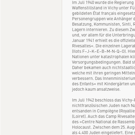
Im Juli 1940 wurde die Regierun
Waffenstillstand in Vichy unter F
gebildeten État français eingese
Personengruppen wie Anhänger d
Besatzung, Kommunisten, Sinti, R
Lagern internieren. Zu diesem Z
und, vor allem für die Unterbring
Januar 1941 erhielt es die offizi
Rivesaltes«. Die einzelnen Lager
(Ilots F–J–K–E–B–M-N-Q–O). Hier 
Nationen unter katastrophalen kl
Versorgungsbedingungen. Bald stie
Daher bekamen auch nichtstaatli
welche mit ihren geringen Mitteln
verbessern. Das Innenministerium
des Enfants« mit Kindergärten un
jedoch kaum ansatzweise.
Im Juli 1942 beschloss das Vichy-
nichtfranzösischen Juden nach N
entsanden in Compiègne (Royallie
(Loiret). Auch das Camp Rivesalt
des »Centre National de Rassemble
Holocaust. Zwischen dem 25. Aug
als 4.400 Juden eingeliefert. Ein