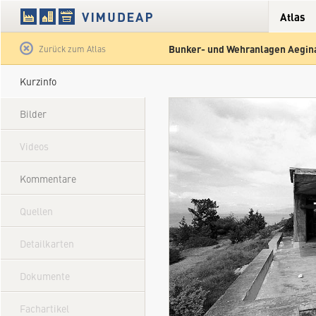
Atlas
Bunker- und Wehranlagen Aegin
Satellit
Hybrid
Gelände
Straße
Zurück zum Atlas
Kurzinfo
Bilder
Videos
Kommentare
Quellen
Detailkarten
Dokumente
Fachartikel