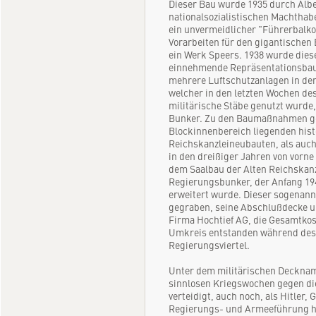
Dieser Bau wurde 1935 durch Albe
nationalsozialistischen Machtha
ein unvermeidlicher "Führerbalko
Vorarbeiten für den gigantischen
ein Werk Speers. 1938 wurde dies
einnehmende Repräsentationsbau 
mehrere Luftschutzanlagen in den
welcher in den letzten Wochen de
militärische Stäbe genutzt wurde,
Bunker. Zu den Baumaßnahmen ge
Blockinnenbereich liegenden hist
Reichskanzleineubauten, als auch
in den dreißiger Jahren von vorn
dem Saalbau der Alten Reichskanzl
Regierungsbunker, der Anfang 19
erweitert wurde. Dieser sogenann
gegraben, seine Abschlußdecke u
Firma Hochtief AG, die Gesamtkos
Umkreis entstanden während des 
Regierungsviertel.
Unter dem militärischen Deckname
sinnlosen Kriegswochen gegen d
verteidigt, auch noch, als Hitler,
Regierungs- und Armeeführung hi