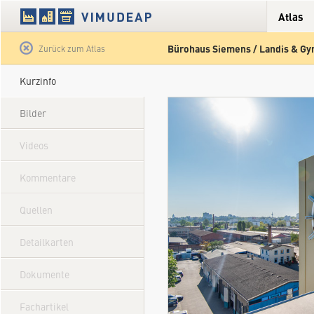
Atlas
Bürohaus Siemens / Landis & Gyr
Satellit
Hybrid
Gelände
Straße
Zurück zum Atlas
Kurzinfo
Bilder
Videos
Kommentare
Quellen
Detailkarten
Dokumente
Fachartikel