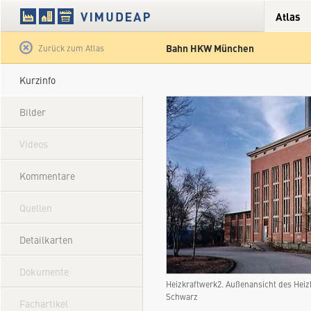
Atlas
Bahn HKW München
Satellit
Hybrid
Gelände
Straße
Zurück zum Atlas
Kurzinfo
Bilder
Videos
Kommentare
Quellen
Detailkarten
Dokumente
Heizkraftwerk2. Außenansicht des Hei
Schwarz
Fachartikel